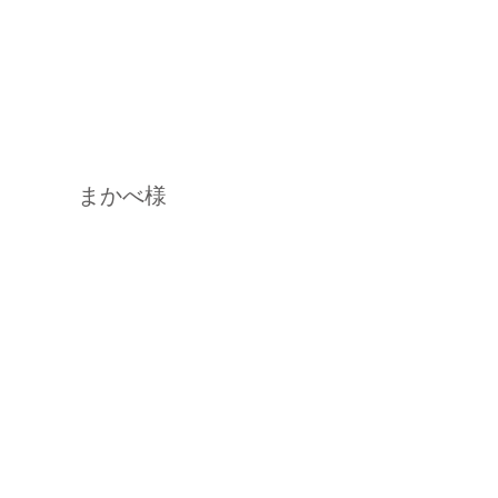
[2018年12月]
秋保ゆうきの会様
パシフィック・トレード・ジャパン様
ライオンズクラブ わかば支部様
​まかべ様
[2018年11月]
秋保ゆうきの会様
パシフィック・トレード・ジャパン様
山田様
[2017年10月]
​津幡 真吾様（東京都北区／食材）